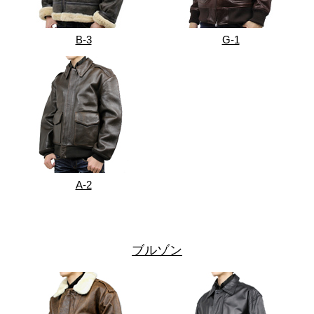
B-3
G-1
A-2
ブルゾン