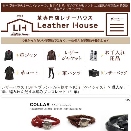
日本で唯一革のホームドクターのいるサイトで、革のプロがセレクトした最良の革製品を多数販
売。革専門店レザーハウス
今良かったらいい革製品ではなく、一生使える革製品を提供します
レザーハウス TOP
>
ブランドから探す
>
Kc's（ケイシイズ）
> 職人が丁
寧に編み込んだ４本編みブレスレット（牛革）