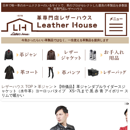
日本で唯一革のホームドクターのいるサイトで、革のプロがセレクトした最良の革製品を多数販
売。革専門店レザーハウス
今良かったらいい革製品ではなく、一生使える革製品を提供します
レザーハウス TOP
>
革ジャン
> 【特価品】革ジャンダブルライダースジ
ャケット（水牛革）ヨーロッパタイプ XS~7Lまで 黒 赤 青 アイボリー ス
リムで暖かい