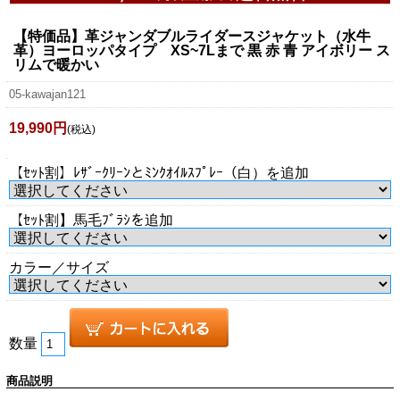
【特価品】革ジャンダブルライダースジャケット（水牛
革）ヨーロッパタイプ XS~7Lまで 黒 赤 青 アイボリー ス
リムで暖かい
05-kawajan121
19,990円
(税込)
【ｾｯﾄ割】ﾚｻﾞｰｸﾘｰﾝとﾐﾝｸｵｲﾙｽﾌﾟﾚｰ（白）を追加
【ｾｯﾄ割】馬毛ﾌﾞﾗｼを追加
カラー／サイズ
数量
商品説明