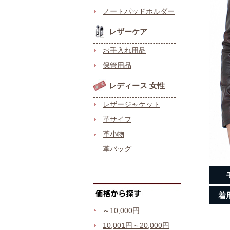
ノートパッドホルダー
レザーケア
お手入れ用品
保管用品
レディース 女性
レザージャケット
革サイフ
革小物
革バッグ
着
～10,000円
10,001円～20,000円