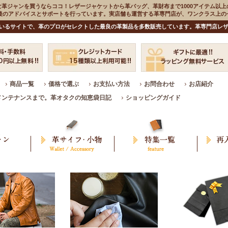
な革ジャンを買うならココ！レザージャケットから革バッグ、革財布まで1000アイテム以上
入後のアドバイスとサポートを行っています。実店舗も運営する革専門店が、ワンクラス上
いるサイトで、革のプロがセレクトした最良の革製品を多数販売しています。革専門店レザ
商品一覧
価格で選ぶ
お支払い方法
お問合わせ
お店紹介
メンテナンスまで。革オタクの知恵袋日記
ショッピングガイド