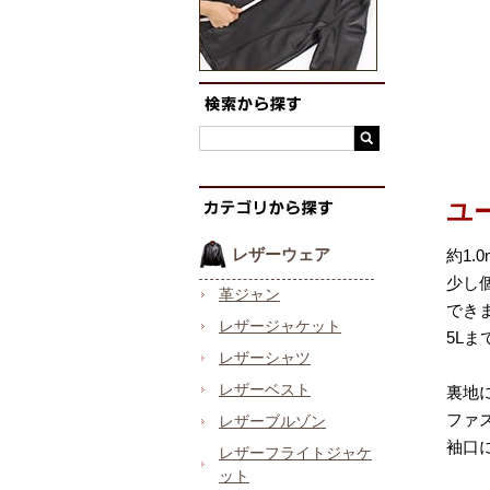
ユ
レザーウェア
約1
少し
革ジャン
でき
レザージャケット
5L
レザーシャツ
レザーベスト
裏地
ファ
レザーブルゾン
袖口
レザーフライトジャケ
ット