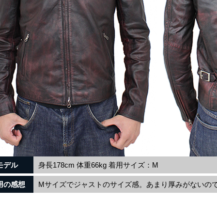
モデル
身長178cm 体重66kg 着用サイズ：M
用の感想
Mサイズでジャストのサイズ感。あまり厚みがないの