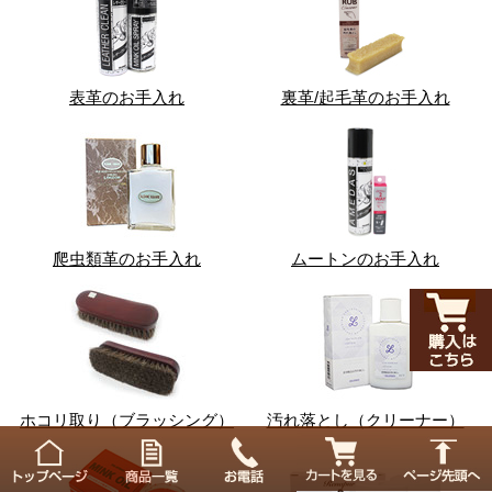
表革のお手入れ
裏革/起毛革のお手入れ
爬虫類革のお手入れ
ムートンのお手入れ
ホコリ取り（ブラッシング）
汚れ落とし（クリーナー）