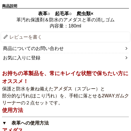
商品説明
表革○ 起毛革○ 爬虫類×
革汚れ保護剤＆防水のアメダスと革の消しゴム
内容量：180ml
レビューを書く
商品についてのお問い合わせ
お気に入りに登録
お持ちの革製品を、常にキレイな状態で保ちたい方に
オススメ！
保護と防水を兼ね備えた
アメダス
（スプレー）と
部分的な汚れ(ほこり汚れ）を、手軽に落とせる
2WAYガムク
リーナー
の２点セットです。
使用方法
▼ 表革への使用方法
アメダス