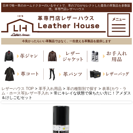
日本で唯一革のホームドクターのいるサイトで、革のプロがセレクトした最良の革製品を多数販
売。革専門店レザーハウス
今良かったらいい革製品ではなく、一生使える革製品を提供します
レザーハウス TOP
>
革手入れ用品
>
革の種類別で探す
>
表革(カウ・ラ
ム・ホース等)レザー手入れ
> 常にキレイな状態で保ちたい方に！アメダス
＆けしごむセット