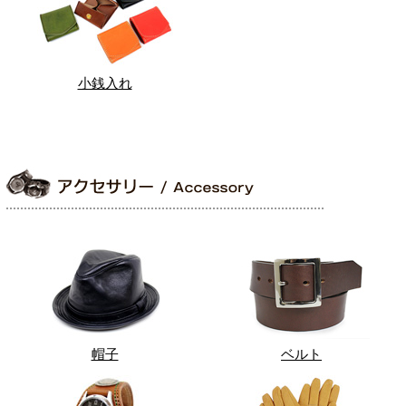
小銭入れ
帽子
ベルト