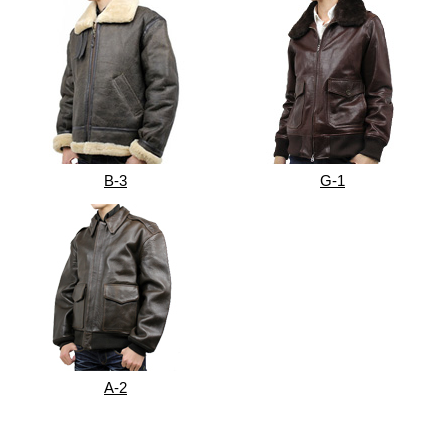
B-3
G-1
A-2