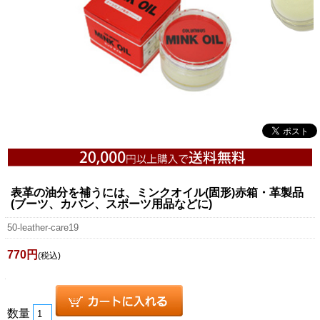
表革の油分を補うには、ミンクオイル(固形)赤箱・革製品
(ブーツ、カバン、スポーツ用品などに)
50-leather-care19
770円
(税込)
数量