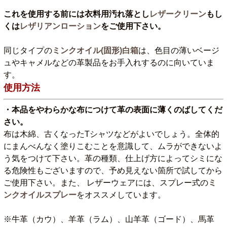
これを使用する前には衣料用汚れ落とし
レザークリーン
もし
くは
レザリアンローション
をご使用下さい。
同じタイプの
ミンクオイル(固形)白箱
は、色目の薄いベージ
ュやキャメルなどの革製品をお手入れするのに向いていま
す。
使用方法
・本品をやわらかな布につけて革の表面に薄くのばしてくだ
さい。
布は木綿、古くなったTシャツなどがよいでしょう。全体的
にまんべんなく塗りこむことを意識して、ムラができないよ
う気をつけて下さい。革の種類、仕上げ方によってシミにな
る危険性もございますので、予め見えない箇所で試してから
ご使用下さい。また、 レザーウェアには、スプレー式の
ミ
ンクオイルスプレー
をオススメしています。
※牛革（カウ）、羊革（ラム）、山羊革（ゴード）、馬革