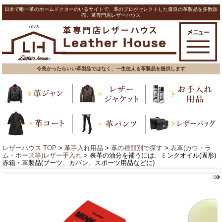
日本で唯一革のホームドクターのいるサイトで、革のプロがセレクトした最良の革製品を多数販
売。革専門店レザーハウス
今良かったらいい革製品ではなく、一生使える革製品を提供します
レザーハウス TOP
>
革手入れ用品
>
革の種類別で探す
>
表革(カウ・ラ
ム・ホース等)レザー手入れ
> 表革の油分を補うには、ミンクオイル(固形)
赤箱・革製品(ブーツ、カバン、スポーツ用品などに)