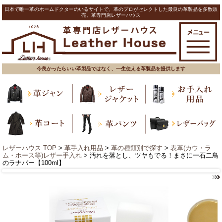
日本で唯一革のホームドクターのいるサイトで、革のプロがセレクトした最良の革製品を多数販
売。革専門店レザーハウス
今良かったらいい革製品ではなく、一生使える革製品を提供します
レザーハウス TOP
>
革手入れ用品
>
革の種類別で探す
>
表革(カウ・ラ
ム・ホース等)レザー手入れ
> 汚れを落とし、ツヤもでる！まさに一石二鳥
のラナパー【100ml】