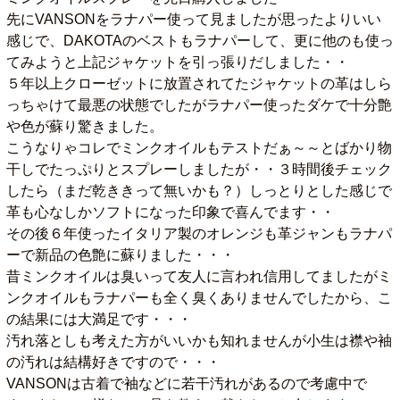
先にVANSONをラナパー使って見ましたが思ったよりいい
感じで、DAKOTAのベストもラナパーして、更に他のも使っ
てみようと上記ジャケットを引っ張りだしました・・
５年以上クローゼットに放置されてたジャケットの革はしら
っちゃけて最悪の状態でしたがラナパー使ったダケで十分艶
や色が蘇り驚きました。
こうなりゃコレでミンクオイルもテストだぁ～～とばかり物
干しでたっぷりとスプレーしましたが・・３時間後チェック
したら（まだ乾ききって無いかも？）しっとりとした感じで
革も心なしかソフトになった印象で喜んでます・・
その後６年使ったイタリア製のオレンジも革ジャンもラナパ
ーで新品の色艶に蘇りました・・・
昔ミンクオイルは臭いって友人に言われ信用してましたがミ
ンクオイルもラナパーも全く臭くありませんでしたから、こ
の結果には大満足です・・・
汚れ落としも考えた方がいいかも知れませんが小生は襟や袖
の汚れは結構好きですので・・・
VANSONは古着で袖などに若干汚れがあるので考慮中で