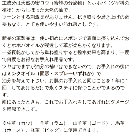
主成分は天然の密ロウ（蜜蜂の分泌物）とホホバ（ツゲ科の
植物）からしぼった天然の油で、
ツーンとする刺激臭がありません。拭き取りや磨き上げの必
要もなく、とても使いやすい汚れ落としです。
新品の革製品は、使い初めにスポンジで表面に擦り込んでお
くとホホバオイルが浸透して革が柔らかくなります。
一昼夜乾かしてから重ね塗りすると撥水効果も高まり、一度
で何度もお得なお手入れ用品です。
ツヤはでますが油分の補いはできないので、お手入れの後に
は
ミンクオイル（
固形
・
スプレー
いずれか）
で
油分を与えて下さい。お肌のお手入れと同じことを１年に１
回、してあげるだけで永くステキに保つことができるので
す。
雨にあったときも、これでお手入れをしてあげればダメージ
を軽減できます。
※牛革（カウ）、羊革（ラム）、山羊革（ゴード）、馬革
（ホース）、豚革（ピッグ）に使用できます。