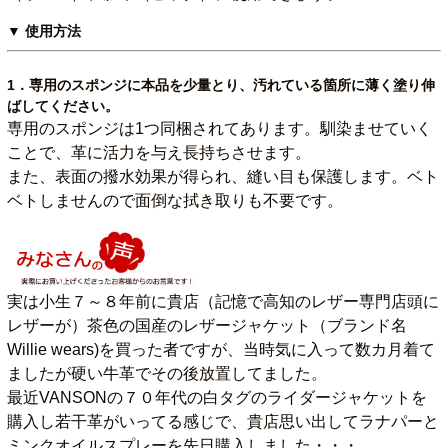
▼ 使用方法
1．専用のスポンジに本品を少量とり、汚れている箇所に薄く塗り伸
ばしてください。
専用のスポンジは1つ同梱されてあります。馴染ませていく
ことで、革に活力を与え長持ちさせます。
また、表面の撥水効果が得られ、縫い目も保護します。ベト
ベトしませんので面倒な拭き取りも不要です。
実は小生７～８年前に貴店（記憶で高知のレザー専門店頭に
レザーが）茶色の国産のレザージャケット（ブランド名
Willie wears)を買った者ですが、当時気に入って数カ月着て
ましたが硬い牛革でその後放置してました。
最近VANSONの７０年代の白タグのライダージャケットを
購入し若干革がいってる感じで、貴店思い出してラナパーと
ミンクオイルスプレーを先日購入しました・・・