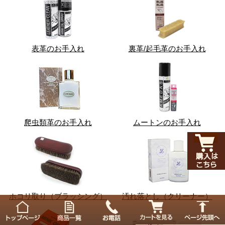
表革のお手入れ
裏革/起毛革のお手入れ
爬虫類革のお手入れ
ムートンのお手入れ
ホコリ取り（ブラッシング）
汚れ落とし（クリーナー）