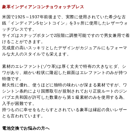
象革インディアンコンチョウォッチブレス
米国で1925～1937年前後まで、実際に使用されていた希少な古
銭「インディアン5セントコイン」を3ヶ所に使用したレザーウォ
ッチブレスです。
サイズはスナップボタンで2段階に調整可能ですので男女兼用で着
けることができます。
完成度の高いスッキリとしたデザインがカジュアルにもフォーマ
ルな大人のスタイルでも栄えます。
素材のエレファント(ゾウ革)は厚く丈夫で特有の大きなヒダ、シ
ワがあり、細かい粒状に隆起した銀面はエレファントのみが持つ
特徴です。
耐久性に優れ、使うほどに独特の味わいが深まる素材ですが、ワ
シントン条約により国際取引が規制されており正規ルートのジン
バブエ共和国が許可した数量から第１級素材のみを使用する為、
入手が困難です。
持つものに幸せをもたらすとされている象革は縁起の良いレザー
とも言われています。
電池交換でお悩みの方へ