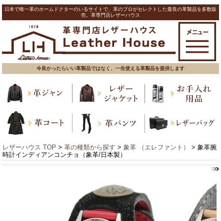
日本で唯一革のホームドクターのいるサイトで、革のプロがセレクトした最良の革製品を多数販
売。革専門店レザーハウス
今良かったらいい革製品ではなく、一生使える革製品を提供します
レザーハウス TOP
>
革の種類から探す
>
象革 （エレファント）
> 象革腕
時計インディアンコンチョ（象革/日本製）