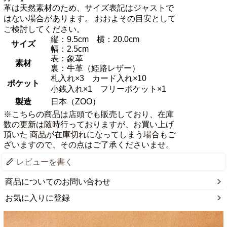
革は天然素材のため、サイズ表記はジャストで
はない場合があります。 おおよその目安として
ご検討してください。
縦：9.5cm 横：20.0cm
サイズ
幅：2.5cm
表：象革
素材
裏：牛革（姫路レザー）
札入れ×3 カード入れ×10
ポケット
小銭入れ×1 フリーポケット×1
製造
日本（ZOO）
※こちらの商品は店頭でも販売しており、在庫
数の更新は随時行っておりますが、お買い上げ
頂いた 商品が在庫切れになってしまう場合もご
ざいますので、その点はご了承くださいませ。
レビューを書く
商品についてのお問い合わせ
お気に入りに登録