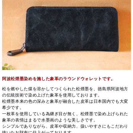
阿波松煙墨染めを施した象革のラウンドウォレットです。
松を燃やした煤を溶かしてつくられた松煙墨を、徳島県阿波地方
の伝統技術で染め上げた象革を使用しております。
松煙墨本来の色の深みと象革が融合した皮革は日本国内でも大変
希少です。
一枚革を使用している為継ぎ目が無く、松煙墨で染め上げられた
象革の表情はまるで水墨画のような美しさです。
シンプルでありながら、皮革や収納力、扱いやすさにもこだわり
抜いたお財布に仕上がっております。