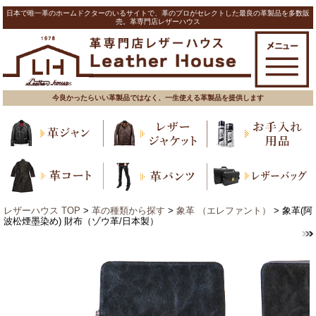
日本で唯一革のホームドクターのいるサイトで、革のプロがセレクトした最良の革製品を多数販
売。革専門店レザーハウス
今良かったらいい革製品ではなく、一生使える革製品を提供します
レザーハウス TOP
>
革の種類から探す
>
象革 （エレファント）
> 象革(阿
波松煙墨染め) 財布（ゾウ革/日本製）