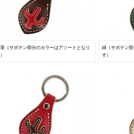
げ茶（サボテン部分のカラーはアソートとなり
緑（サボテン部
す）
す）