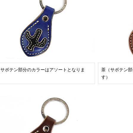
（サボテン部分のカラーはアソートとなりま
茶（サボテン部
）
す）