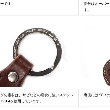
ダーです。
部分はオーバー
す。
ングの素材は、サビなどの腐食に強いステンレ
裏側にはKC,
US304を使用しています。