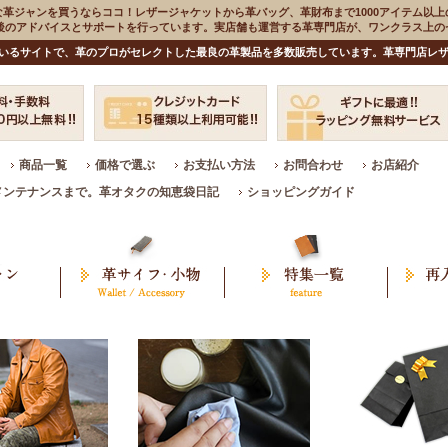
な革ジャンを買うならココ！レザージャケットから革バッグ、革財布まで1000アイテム以上
入後のアドバイスとサポートを行っています。実店舗も運営する革専門店が、ワンクラス上
いるサイトで、革のプロがセレクトした最良の革製品を多数販売しています。革専門店レザ
商品一覧
価格で選ぶ
お支払い方法
お問合わせ
お店紹介
メンテナンスまで。革オタクの知恵袋日記
ショッピングガイド