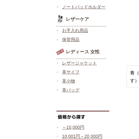
ノートパッドホルダー
レザーケア
お手入れ用品
保管用品
レディース 女性
レザージャケット
革サイフ
青
す
革小物
革バッグ
～10,000円
10,001円～20,000円