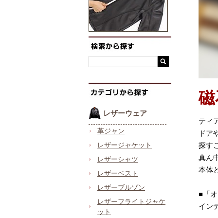
磁
レザーウェア
ティ
革ジャン
ドア
レザージャケット
探す
真ん
レザーシャツ
本体
レザーベスト
レザーブルゾン
■「
レザーフライトジャケ
イン
ット