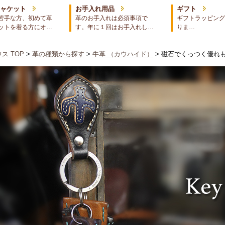
ジャケット
お手入れ用品
ギフト
苦手な方、初めて革
革のお手入れは必須事項で
ギフトラッピング
ットを着る方にオ…
す。年に１回はお手入れし…
りま…
ス TOP
>
革の種類から探す
>
牛革 （カウハイド）
> 磁石でくっつく優れ