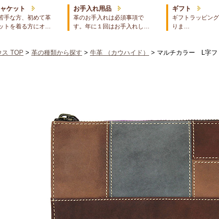
ジャケット
お手入れ用品
ギフト
苦手な方、初めて革
革のお手入れは必須事項で
ギフトラッピング
ットを着る方にオ…
す。年に１回はお手入れし…
りま…
ス TOP
>
革の種類から探す
>
牛革 （カウハイド）
> マルチカラー L字フ