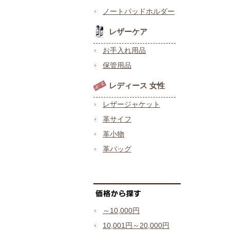
ノートパッドホルダー
レザーケア
お手入れ用品
保管用品
レディース 女性
レザージャケット
革サイフ
革小物
革バッグ
～10,000円
10,001円～20,000円