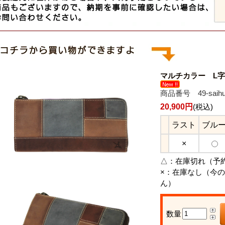
マルチカラー L字
商品番号 49-saihu
20,900円
(税込)
ラスト
ブル
×
△：
在庫切れ（予
×：
在庫なし（今の
ん）
数量