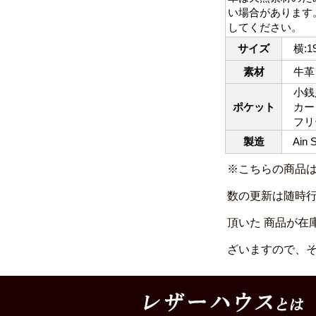
い場合があります
してください。
サイズ
横:19
素材
牛革
小銭入
ポケット
カード
フリー
製造
Ain
※こちらの商品
数の更新は随時
頂いた 商品が在
ざいますので、