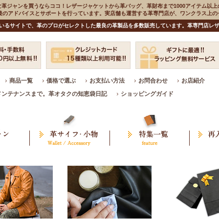
な革ジャンを買うならココ！レザージャケットから革バッグ、革財布まで1000アイテム以上
入後のアドバイスとサポートを行っています。実店舗も運営する革専門店が、ワンクラス上
いるサイトで、革のプロがセレクトした最良の革製品を多数販売しています。革専門店レザ
商品一覧
価格で選ぶ
お支払い方法
お問合わせ
お店紹介
メンテナンスまで。革オタクの知恵袋日記
ショッピングガイド