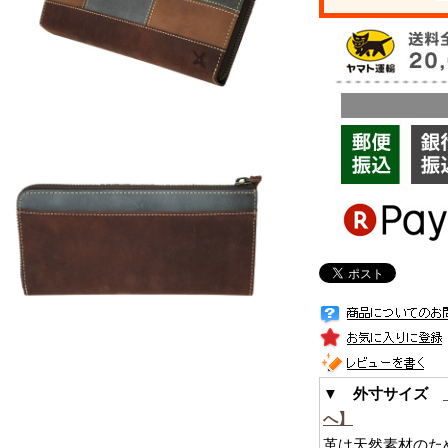
▼ 外寸サイズ
へ】
革は天然素材のた