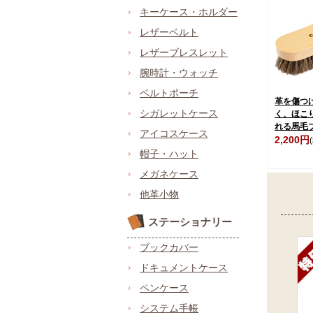
キーケース・ホルダー
レザーベルト
レザーブレスレット
腕時計・ウォッチ
ベルトポーチ
革を傷つ
シガレットケース
く、ほこ
れる馬毛
アイコスケース
2,200円
帽子・ハット
メガネケース
他革小物
ステーショナリー
ブックカバー
ドキュメントケース
ペンケース
システム手帳