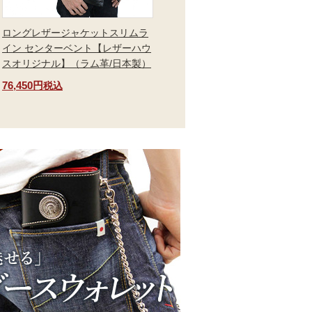
ロングレザージャケットスリムラ
イン センターベント【レザーハウ
スオリジナル】（ラム革/日本製）
76,450円
税込