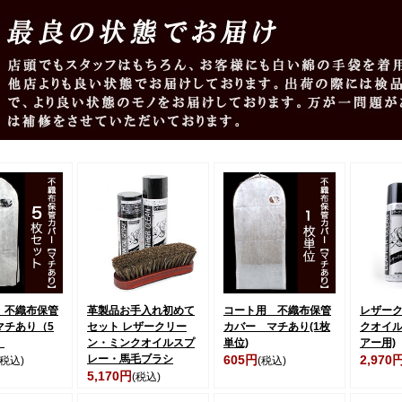
 不織布保管
革製品お手入れ初めて
コート用 不織布保管
レザー
マチあり（5
セット レザークリー
カバー マチあり(1枚
クオイル
）
ン・ミンクオイルスプ
単位)
アー用)
レー・馬毛ブラシ
605円
2,970
(税込)
(税込)
5,170円
(税込)