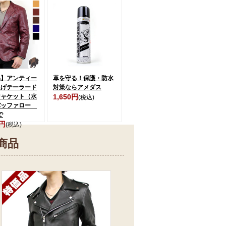
品】アンティー
革を守る！保護・防水
上げテーラード
対策ならアメダス
ジャケット（水
1,650円
(税込)
バッファロー
で
0円
(税込)
商品