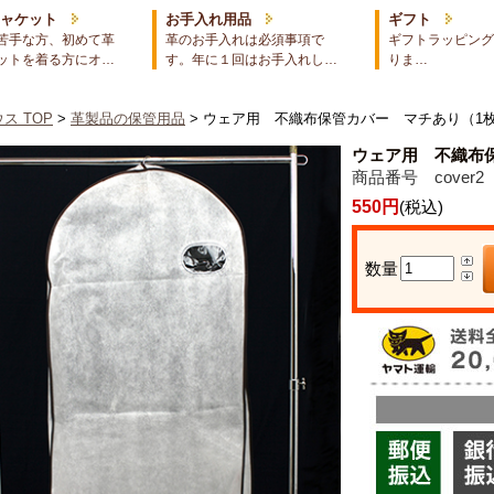
ジャケット
お手入れ用品
ギフト
苦手な方、初めて革
革のお手入れは必須事項で
ギフトラッピング
ットを着る方にオ…
す。年に１回はお手入れし…
りま…
ス TOP
>
革製品の保管用品
> ウェア用 不織布保管カバー マチあり（1
ウェア用 不織布
商品番号 cover2
550円
(税込)
数量