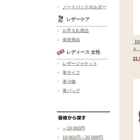
ノートパッドホルダー
レザーケア
お手入れ用品
保管用品
【
ト
レディース 女性
31
レザージャケット
革サイフ
革小物
革バッグ
～10,000円
10,001円～20,000円