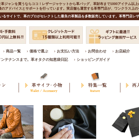
な革ジャンを買うならココ！レザージャケットから革バッグ、革財布まで1000アイテム以上
入後のアドバイスとサポートを行っています。実店舗も運営する革専門店が、ワンクラス上
いるサイトで、革のプロがセレクトした最良の革製品を多数販売しています。革専門店レザ
商品一覧
価格で選ぶ
お支払い方法
お問合わせ
お店紹介
メンテナンスまで。革オタクの知恵袋日記
ショッピングガイド