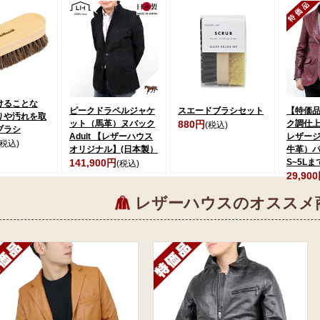
けることな
ピークドラペルジャケ
スエードブラシセット
【特価
りや汚れを取
ット（馬革）ヌバック
880円
ク調仕
(税込)
ブラシ
Adult 【レザーハウス
レザー
(税込)
オリジナル】(日本製）
牛革）
141,900円
S~5Lま
(税込)
29,90
レザーハウスのオススメ