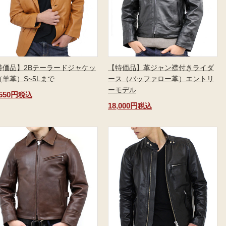
特価品】2Bテーラードジャケッ
【特価品】革ジャン襟付きライダ
（羊革）S~5Lまで
ース（バッファロー革）エントリ
ーモデル
,550円
税込
18,000円
税込