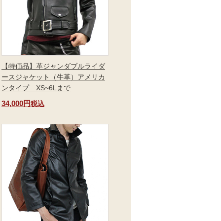
【特価品】革ジャンダブルライダ
ースジャケット（牛革）アメリカ
ンタイプ XS~6Lまで
34,000円
税込