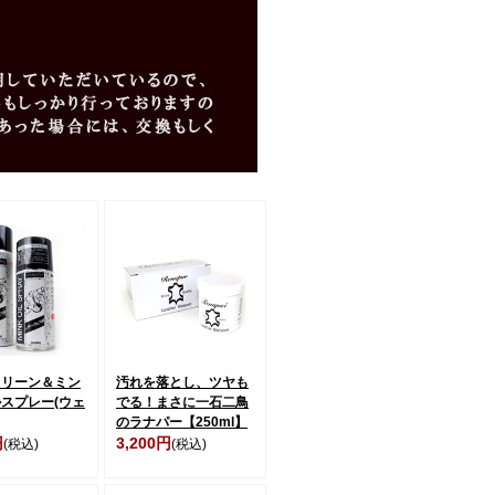
クリーン＆ミン
汚れを落とし、ツヤも
スプレー(ウェ
でる！まさに一石二鳥
のラナパー【250ml】
円
3,200円
(税込)
(税込)