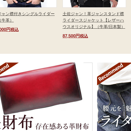
ジャン襟付きシングルライダー
土佐ジャン！革ジャンスタンド襟
（牛革）
ライダースジャケット【レザーハ
ウスオリジナル】（牛革/日本製）
,000円
税込
87,500円
税込