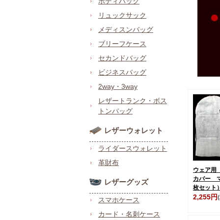
ボディバッグ
リュックサック
メディスンバッグ
ブリーフケース
セカンドバッグ
ビジネスバッグ
2way・3way
レザートランク・ボス
トンバッグ
レザーウォレット
ライダースウォレット
革財布
ウェア用
カバー 
レザーグッズ
枚セット
2,255円
スマホケース
カード・名刺ケース