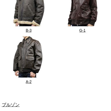
B-3
G-1
A-2
ブルゾン