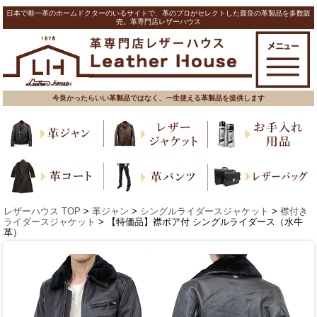
日本で唯一革のホームドクターのいるサイトで、革のプロがセレクトした最良の革製品を多数販
売。革専門店レザーハウス
今良かったらいい革製品ではなく、一生使える革製品を提供します
レザーハウス TOP
>
革ジャン
>
シングルライダースジャケット
>
襟付き
ライダースジャケット
> 【特価品】襟ボア付 シングルライダース（水牛
革）