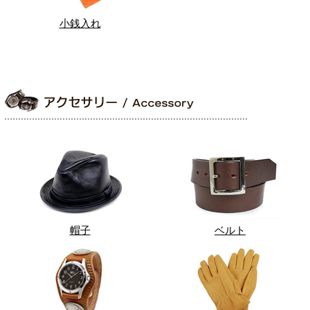
小銭入れ
帽子
ベルト