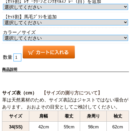
【ｾｯﾄ割】ﾚｻﾞｰｸﾘｰﾝとﾐﾝｸｵｲﾙｽﾌﾟﾚｰ（白）を追加
【ｾｯﾄ割】馬毛ﾌﾞﾗｼを追加
カラー／サイズ
数量
商品説明
サイズ表（cm）
【サイズの測り方について】
革は天然素材のため、サイズ表記はジャストではない場合が
あります。 おおよその目安としてご検討してください。
サイズ
肩幅
着丈
身周り
袖丈
34(SS)
42cm
59cm
98cm
62cm