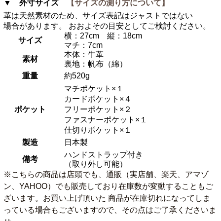
▼ 外寸サイズ
【サイズの測り方について】
革は天然素材のため、サイズ表記はジャストではない
場合があります。 おおよその目安としてご検討ください。
横：27cm 縦：18cm
サイズ
マチ：7cm
本体：牛革
素材
裏地：帆布（綿）
重量
約520g
マチポケット×１
カードポケット×４
ポケット
フリーポケット×２
ファスナーポケット×１
仕切りポケット×１
製造
日本製
ハンドストラップ付き
備考
（取り外し可能）
※こちらの商品は店頭でも、通販（実店舗、楽天、アマゾ
ン、YAHOO）でも販売しており在庫数が変動することもご
ざいます。お買い上げ頂いた 商品が在庫切れになってしま
っている場合もございますので、その点はご了承くださいま