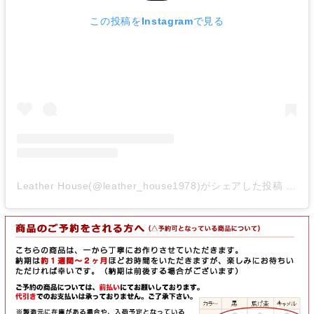
この投稿をInstagramで見る
Leather House(@leather_house1978)がシェアした投稿
-
20