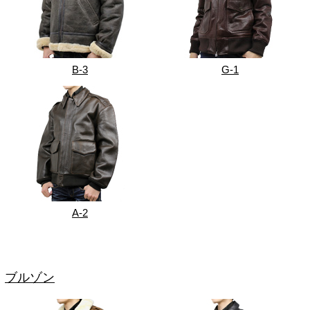
B-3
G-1
A-2
ブルゾン