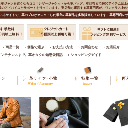
な革ジャンを買うならココ！レザージャケットから革バッグ、革財布まで1000アイテム以上
入後のアドバイスとサポートを行っています。実店舗も運営する革専門店が、ワンクラス上
いるサイトで、革のプロがセレクトした最良の革製品を多数販売しています。革専門店レザ
商品一覧
価格で選ぶ
お支払い方法
お問合わせ
お店紹介
メンテナンスまで。革オタクの知恵袋日記
ショッピングガイド