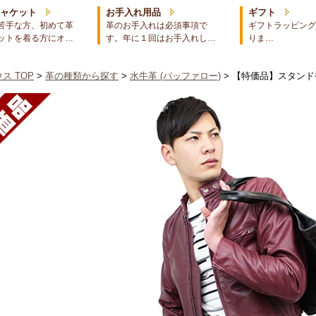
ジャケット
お手入れ用品
ギフト
苦手な方、初めて革
革のお手入れは必須事項で
ギフトラッピング
ットを着る方にオ…
す。年に１回はお手入れし…
りま…
ス TOP
>
革の種類から探す
>
水牛革 (バッファロー)
> 【特価品】スタン