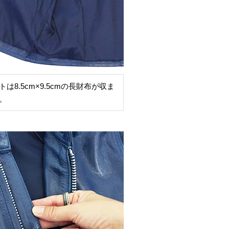
は8.5cm×9.5cmの長財布が収ま
。