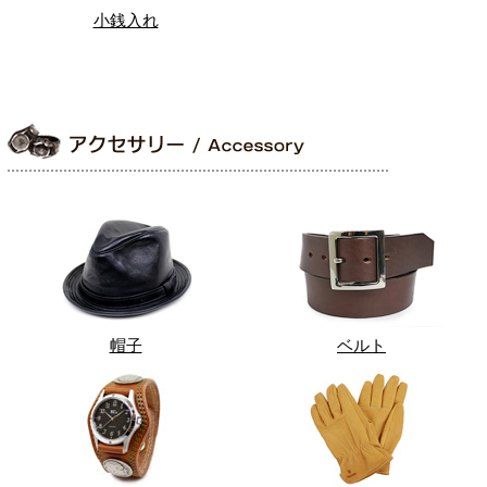
小銭入れ
帽子
ベルト