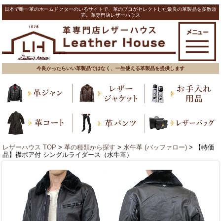
日本で唯一革のホームドクターのいるサイトで、革のプロがセレクトした最良の革製品を多数販
売。革専門店レザーハウス
今良かったらいい革製品ではなく、一生使える革製品を提供します
レザーハウス TOP
>
革の種類から探す
>
水牛革 (バッファロー)
> 【特価
品】襟ボア付 シングルライダース（水牛革）