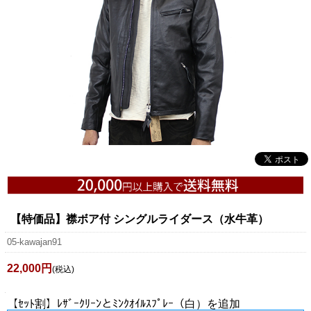
【特価品】襟ボア付 シングルライダース（水牛革）
05-kawajan91
22,000円
(税込)
【ｾｯﾄ割】ﾚｻﾞｰｸﾘｰﾝとﾐﾝｸｵｲﾙｽﾌﾟﾚｰ（白）を追加