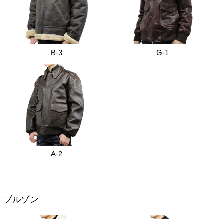
B-3
G-1
A-2
ブルゾン