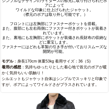
シンプルなデザインのライダースの襟元に取り付けられたボ
アによって
ワイルドな印象に仕上げられたジャケット。
（襟元のボアは取り外し可能です。）
フロントには左胸部にファスナーポケットを搭載。
また、腹部にも左右両側にファスナー付きポケットが装着さ
れています。
また、裏地にも左胸部にポケットが装備され長財布の収納な
どに重宝します。
ファスナーにはどれも革製の引き手が付いておりスムーズな
開閉が可能。
モデル
：身長170cm 体重53kg 着用サイズ：36（S)
着用の感想
：気持ちゆったりとした着心地で首元のボアが暖
かく気持ちいい肌触り！
シルエットもジャケット自体はシンプルでスッキリと印象で
すが、ボアによってワイルドさがプラスされています。