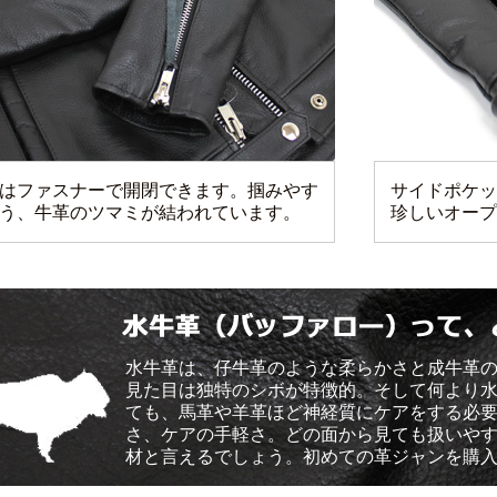
はファスナーで開閉できます。掴みやす
サイドポケッ
う、牛革のツマミが結われています。
珍しいオープ
水牛革は、仔牛革のような柔らかさと成牛革
見た目は独特のシボが特徴的。そして何より水
ても、馬革や羊革ほど神経質にケアをする必
さ、ケアの手軽さ。どの面から見ても扱いや
材と言えるでしょう。初めての革ジャンを購