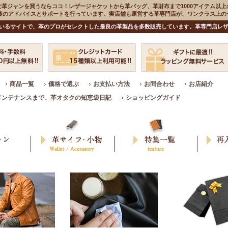
な革ジャンを買うならココ！レザージャケットから革バッグ、革財布まで1000アイテム以上
入後のアドバイスとサポートを行っています。実店舗も運営する革専門店が、ワンクラス上
いるサイトで、革のプロがセレクトした最良の革製品を多数販売しています。革専門店レザ
商品一覧
価格で選ぶ
お支払い方法
お問合わせ
お店紹介
メンテナンスまで。革オタクの知恵袋日記
ショッピングガイド