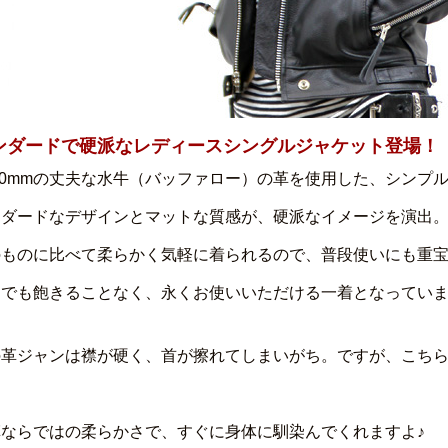
ンダードで硬派なレディースシングルジャケット登場！
.0mmの丈夫な水牛（バッファロー）の革を使用した、シンプ
ンダードなデザインとマットな質感が、硬派なイメージを演出
のものに比べて柔らかく気軽に着られるので、普段使いにも重
までも飽きることなく、永くお使いいただける一着となってい
の革ジャンは襟が硬く、首が擦れてしまいがち。ですが、こち
革ならではの柔らかさで、すぐに身体に馴染んでくれますよ♪