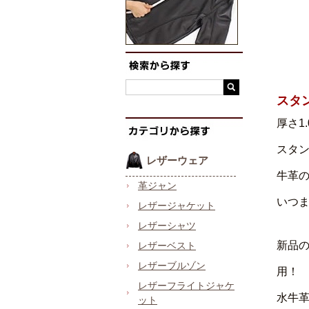
スタ
厚さ1
スタ
レザーウェア
牛革
革ジャン
いつ
レザージャケット
レザーシャツ
新品
レザーベスト
レザーブルゾン
用！
レザーフライトジャケ
水牛
ット