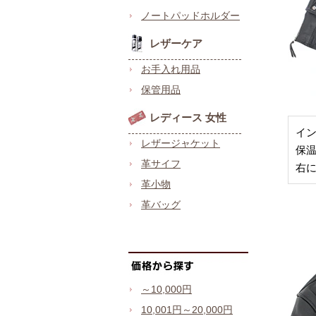
ノートパッドホルダー
レザーケア
お手入れ用品
保管用品
レディース 女性
イ
レザージャケット
保
革サイフ
右
革小物
革バッグ
～10,000円
10,001円～20,000円