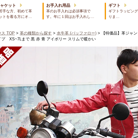
ジャケット
お手入れ用品
ギフト
苦手な方、初めて革
革のお手入れは必須事項で
ギフトラッピング
ットを着る方にオ…
す。年に１回はお手入れし…
りま…
ス TOP
>
革の種類から探す
>
水牛革 (バッファロー)
> 【特価品】革ジャ
プ XS~7Lまで 黒 赤 青 アイボリー スリムで暖かい