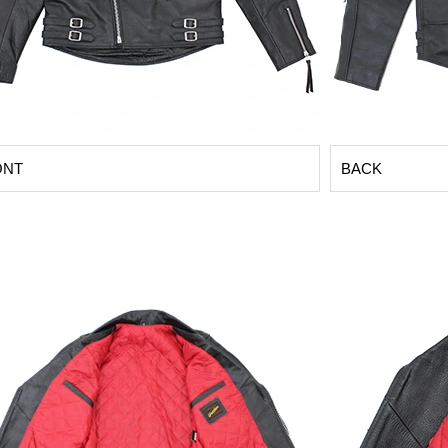
ONT
BACK