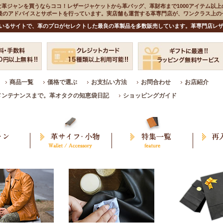
な革ジャンを買うならココ！レザージャケットから革バッグ、革財布まで1000アイテム以上
入後のアドバイスとサポートを行っています。実店舗も運営する革専門店が、ワンクラス上
いるサイトで、革のプロがセレクトした最良の革製品を多数販売しています。革専門店レザ
商品一覧
価格で選ぶ
お支払い方法
お問合わせ
お店紹介
メンテナンスまで。革オタクの知恵袋日記
ショッピングガイド