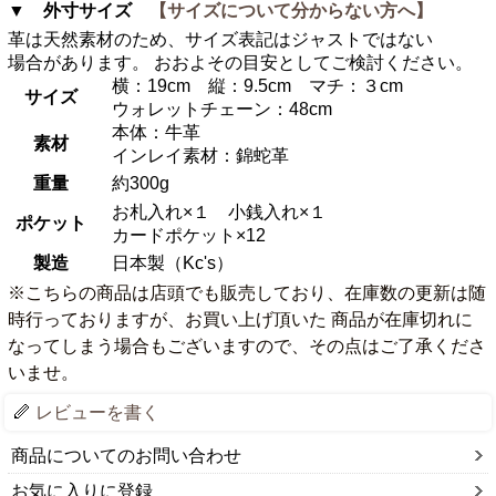
▼ 外寸サイズ
【サイズについて分からない方へ】
革は天然素材のため、サイズ表記はジャストではない
場合があります。 おおよその目安としてご検討ください。
横：19cm 縦：9.5cm マチ：３cm
サイズ
ウォレットチェーン：48cm
本体：牛革
素材
インレイ素材：錦蛇革
重量
約300g
お札入れ×１ 小銭入れ×１
ポケット
カードポケット×12
製造
日本製（Kc's）
※こちらの商品は店頭でも販売しており、在庫数の更新は随
時行っておりますが、お買い上げ頂いた 商品が在庫切れに
なってしまう場合もございますので、その点はご了承くださ
いませ。
レビューを書く
商品についてのお問い合わせ
お気に入りに登録