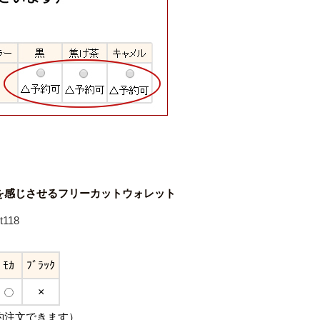
を感じさせるフリーカットウォレット
118
ﾓｶ
ﾌﾞﾗｯｸ
×
約注文できます）