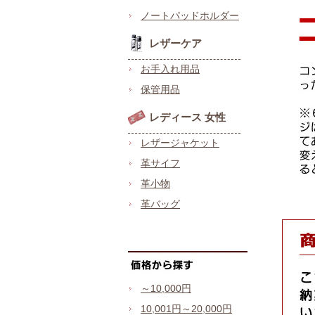
ノートパッドホルダー
レザーケア
お手入れ用品
保管用品
レディース 女性
レザージャケット
革サイフ
革小物
革バッグ
～10,000円
10,001円～20,000円