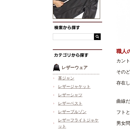
職人
カン
レザーウェア
その
革ジャン
存在
レザージャケット
レザーシャツ
曲線
レザーベスト
レザーブルゾン
フト
レザーフライトジャケ
男女
ット