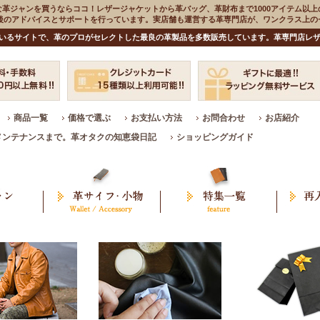
な革ジャンを買うならココ！レザージャケットから革バッグ、革財布まで1000アイテム以上
入後のアドバイスとサポートを行っています。実店舗も運営する革専門店が、ワンクラス上
いるサイトで、革のプロがセレクトした最良の革製品を多数販売しています。革専門店レザ
商品一覧
価格で選ぶ
お支払い方法
お問合わせ
お店紹介
メンテナンスまで。革オタクの知恵袋日記
ショッピングガイド