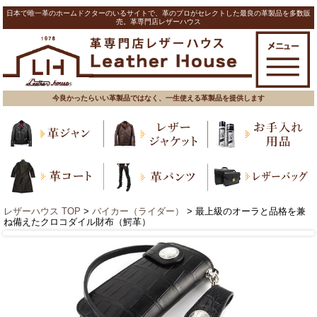
日本で唯一革のホームドクターのいるサイトで、革のプロがセレクトした最良の革製品を多数販
売。革専門店レザーハウス
今良かったらいい革製品ではなく、一生使える革製品を提供します
レザーハウス TOP
>
バイカー（ライダー）
> 最上級のオーラと品格を兼
ね備えたクロコダイル財布（鰐革）