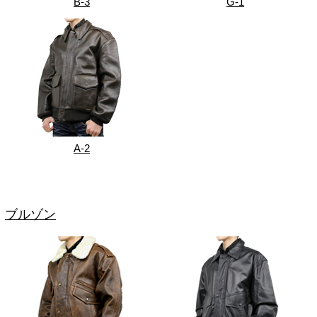
B-3
G-1
A-2
ブルゾン