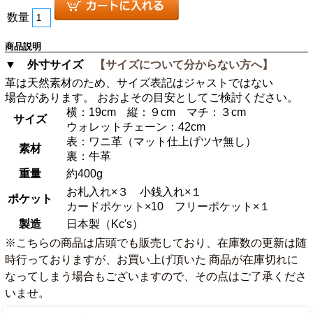
数量
商品説明
▼ 外寸サイズ
【サイズについて分からない方へ】
革は天然素材のため、サイズ表記はジャストではない
場合があります。 おおよその目安としてご検討ください。
横：19cm 縦：９cm マチ：３cm
サイズ
ウォレットチェーン：42cm
表：ワニ革（マット仕上げツヤ無し）
素材
裏：牛革
重量
約400g
お札入れ×３ 小銭入れ×１
ポケット
カードポケット×10 フリーポケット×１
製造
日本製（Kc's）
※こちらの商品は店頭でも販売しており、在庫数の更新は随
時行っておりますが、お買い上げ頂いた 商品が在庫切れに
なってしまう場合もございますので、その点はご了承くださ
いませ。