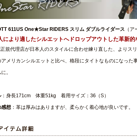
OTT 611US One★Star RIDERS スリム ダブルライダース
（ア
人により適したシルエットへドロップアウトした革新的
hott正規代理店が日本人のスタイルに合わせ練り直した、より
のアメリカンシルエットと比べ、格段にタイトなものになった
ムに。
ル
：身長171cm 体重51kg 着用サイズ：36（S）
の感想
：革は厚みはありますが、柔らかく着心地が良いです。