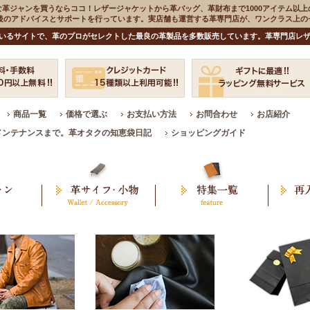
な革ジャンを買うならココ！レザージャケットから革バッグ、革財布まで1000アイテム以上
入後のアドバイスとサポートを行っています。実店舗も運営する革専門店が、ワンクラス上
いるサイトで、革のプロがセレクトした最良の革製品を多数販売しています。革専門店レザ
商品一覧
価格で選ぶ
お支払い方法
お問合わせ
お店紹介
メンテナンスまで。革オタクの知恵袋日記
ショッピングガイド