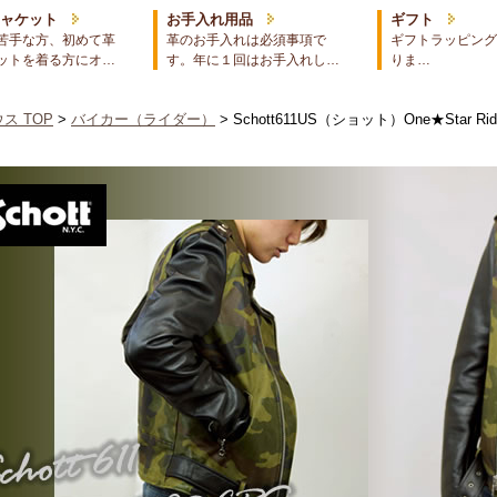
ジャケット
お手入れ用品
ギフト
苦手な方、初めて革
革のお手入れは必須事項で
ギフトラッピング
ットを着る方にオ…
す。年に１回はお手入れし…
りま…
ス TOP
>
バイカー（ライダー）
> Schott611US（ショット）One★Sta