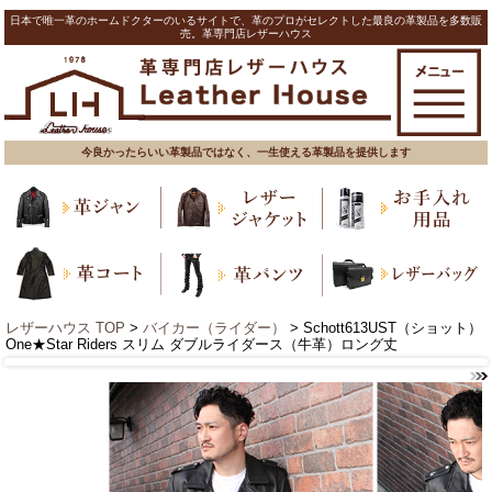
日本で唯一革のホームドクターのいるサイトで、革のプロがセレクトした最良の革製品を多数販
売。革専門店レザーハウス
今良かったらいい革製品ではなく、一生使える革製品を提供します
レザーハウス TOP
>
バイカー（ライダー）
> Schott613UST（ショット）
One★Star Riders スリム ダブルライダース（牛革）ロング丈