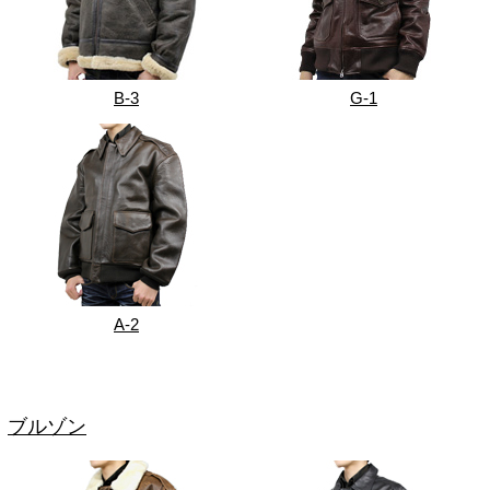
B-3
G-1
A-2
ブルゾン