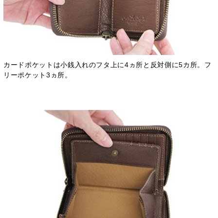
カードポケットは小銭入れのフタ上に4ヵ所と反対側に5カ所。フ
リーポケット3ヵ所。