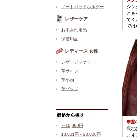
スタ
シン
ノートパッドホルダー
とも
レザーケア
てく
では
お手入れ用品
保管用品
レディース 女性
レザージャケット
革サイフ
革小物
革バッグ
摩擦
～10,000円
裏地
10,001円～20,000円
ます