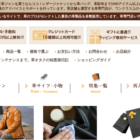
な革ジャンを買うならココ！レザージャケットから革バッグ、革財布まで1000アイテム以上
入後のアドバイスとサポートを行っています。実店舗も運営する革専門店が、ワンクラス上
いるサイトで、革のプロがセレクトした最良の革製品を多数販売しています。革専門店レザ
商品一覧
価格で選ぶ
お支払い方法
お問合わせ
お店紹介
メンテナンスまで。革オタクの知恵袋日記
ショッピングガイド