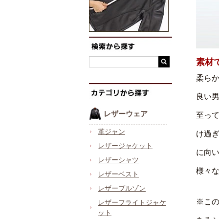
素材
柔ら
良い
レザーウェア
至っ
革ジャン
け過
レザージャケット
に向
レザーシャツ
様々
レザーベスト
レザーブルゾン
※こ
レザーフライトジャケ
ット