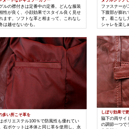
ンダードなレギュラーカラー
ダブルジップ
グルの襟付きは定番中の定番。どんな服装
ファスナーが
相性が良く、小顔効果でスタイル良く見せ
下腹部が膨れ
れます。ソフトな革と相まって、これなし
す。着こなし
冬は越せないかも。
シャレを楽し
しぼり効果で
の多い所こそ革を
脇下の両サイ
はポリエステル100％で防風性も優れてい
の調節一つで
。右ポケットは本体と同じ革を使用し、永