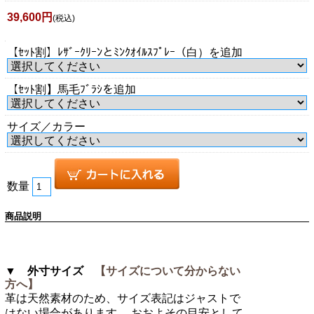
39,600円
(税込)
【ｾｯﾄ割】ﾚｻﾞｰｸﾘｰﾝとﾐﾝｸｵｲﾙｽﾌﾟﾚｰ（白）を追加
【ｾｯﾄ割】馬毛ﾌﾞﾗｼを追加
サイズ／カラー
数量
商品説明
▼ 外寸サイズ
【サイズについて分からない
方へ】
革は天然素材のため、サイズ表記はジャストで
はない場合があります。 おおよその目安として