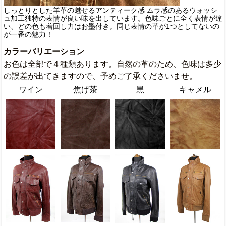
しっとりとした羊革の魅せるアンティーク感 ムラ感のあるウォッシ
ュ加工独特の表情が良い味を出しています。色味ごとに全く表情が違
い、どの色も着回し力はお墨付き。同じ表情の革が1つとしてないの
が一番の魅力！
カラーバリエーション
お色は全部で４種類あります。自然の革のため、色味は多少
の誤差が出てきますので、予めご了承くださいませ。
ワイン
焦げ茶
黒
キャメル