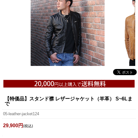
【特価品】スタンド襟 レザージャケット（羊革） S~6Lま
で
05-leather-jacket124
29,900円
(税込)