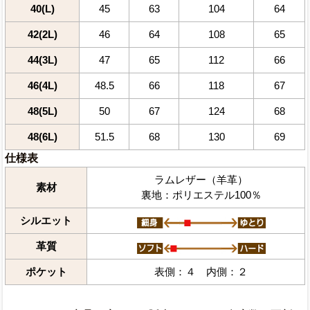
40(L)
45
63
104
64
42(2L)
46
64
108
65
44(3L)
47
65
112
66
46(4L)
48.5
66
118
67
48(5L)
50
67
124
68
48(6L)
51.5
68
130
69
仕様表
ラムレザー（羊革）
素材
裏地：ポリエステル100％
シルエット
革質
ポケット
表側：４ 内側：２