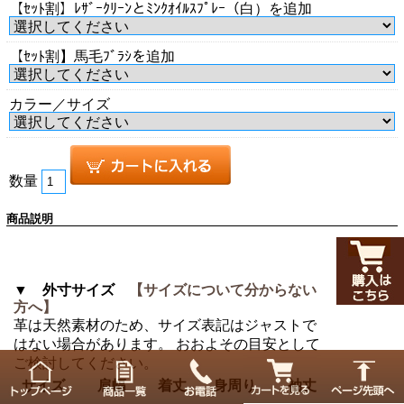
【ｾｯﾄ割】ﾚｻﾞｰｸﾘｰﾝとﾐﾝｸｵｲﾙｽﾌﾟﾚｰ（白）を追加
【ｾｯﾄ割】馬毛ﾌﾞﾗｼを追加
カラー／サイズ
数量
商品説明
▼ 外寸サイズ
【サイズについて分からない
方へ】
革は天然素材のため、サイズ表記はジャストで
はない場合があります。 おおよその目安として
ご検討してください。
サイズ
肩幅
着丈
身周り
袖丈