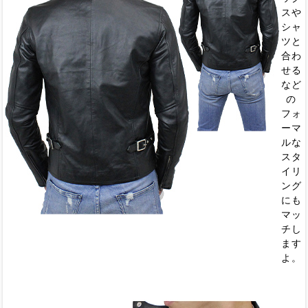
スや
シャ
ツと
合わ
せる
など
の
フォ
ーマ
ルな
スタ
イリ
ング
にも
マッ
チし
ます
よ。