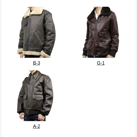
B-3
G-1
A-2