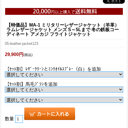
【特価品】MA-1 ミリタリーレザージャケット（羊革）
ラムレザージャケット メンズ S～5Lまで 冬の鉄板コー
ディネート アメカジ フライトジャケット
05-leather-jacket123
29,900円
(税込)
【ｾｯﾄ割】ﾚｻﾞｰｸﾘｰﾝとﾐﾝｸｵｲﾙｽﾌﾟﾚｰ（白）を追加
【ｾｯﾄ割】馬毛ﾌﾞﾗｼを追加
数量