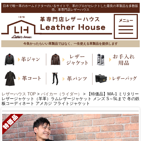
日本で唯一革のホームドクターのいるサイトで、革のプロがセレクトした最良の革製品を多数販
売。革専門店レザーハウス
今良かったらいい革製品ではなく、一生使える革製品を提供します
レザーハウス TOP
>
バイカー（ライダー）
> 【特価品】MA-1 ミリタリー
レザージャケット（羊革）ラムレザージャケット メンズ S～5Lまで 冬の鉄
板コーディネート アメカジ フライトジャケット