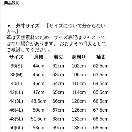
商品説明
▼ 外寸サイズ
【サイズについて分からない
方へ】
革は天然素材のため、サイズ表記はジャストで
はない場合があります。 おおよその目安として
ご検討してください。
サイズ
肩幅
着丈
身周り
袖丈
36(S)
44cm
62cm
102cm
62.5cm
38(M)
45cm
63cm
106cm
63.5cm
40(L)
46cm
64cm
110cm
64.5cm
42(LL)
47cm
65cm
114cm
65.5cm
44(3L)
48.5cm
66cm
120cm
66.5cm
46(4L)
50cm
67cm
126cm
67.5cm
48(5L)
51.5cm
68cm
132cm
68.5cm
50(6L)
53cm
69cm
138cm
68.5cm