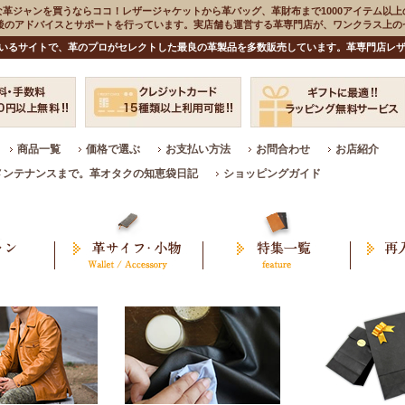
な革ジャンを買うならココ！レザージャケットから革バッグ、革財布まで1000アイテム以上
入後のアドバイスとサポートを行っています。実店舗も運営する革専門店が、ワンクラス上
いるサイトで、革のプロがセレクトした最良の革製品を多数販売しています。革専門店レザ
商品一覧
価格で選ぶ
お支払い方法
お問合わせ
お店紹介
メンテナンスまで。革オタクの知恵袋日記
ショッピングガイド