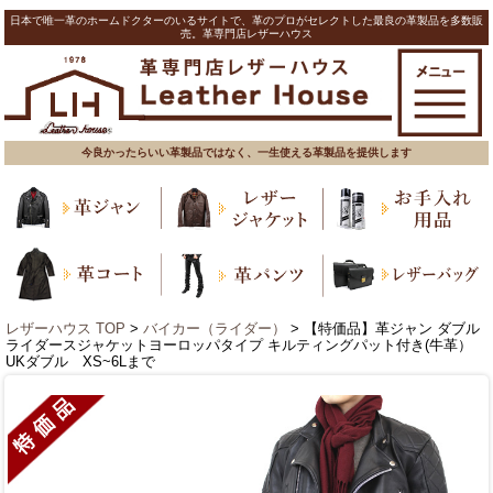
日本で唯一革のホームドクターのいるサイトで、革のプロがセレクトした最良の革製品を多数販
売。革専門店レザーハウス
今良かったらいい革製品ではなく、一生使える革製品を提供します
レザーハウス TOP
>
バイカー（ライダー）
> 【特価品】革ジャン ダブル
ライダースジャケットヨーロッパタイプ キルティングパット付き(牛革）
UKダブル XS~6Lまで