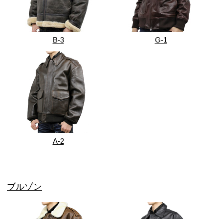
B-3
G-1
A-2
ブルゾン