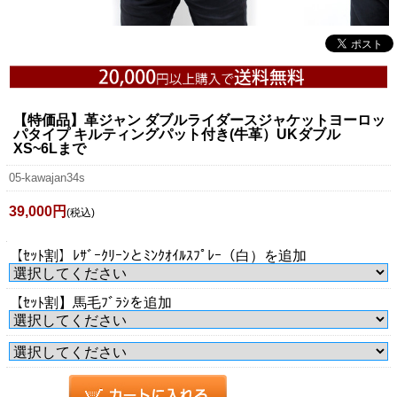
【特価品】革ジャン ダブルライダースジャケットヨーロッ
パタイプ キルティングパット付き(牛革）UKダブル
XS~6Lまで
05-kawajan34s
39,000円
(税込)
【ｾｯﾄ割】ﾚｻﾞｰｸﾘｰﾝとﾐﾝｸｵｲﾙｽﾌﾟﾚｰ（白）を追加
【ｾｯﾄ割】馬毛ﾌﾞﾗｼを追加