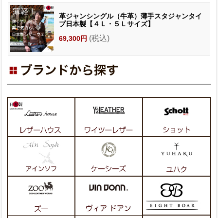
革ジャンシングル（牛革）薄手スタジャンタイ
プ日本製【４Ｌ・５Ｌサイズ】
(税込)
69,300円