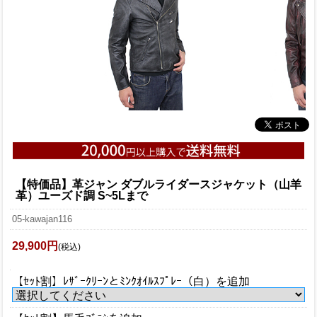
【特価品】革ジャン ダブルライダースジャケット（山羊
革）ユーズド調 S~5Lまで
05-kawajan116
29,900円
(税込)
【ｾｯﾄ割】ﾚｻﾞｰｸﾘｰﾝとﾐﾝｸｵｲﾙｽﾌﾟﾚｰ（白）を追加