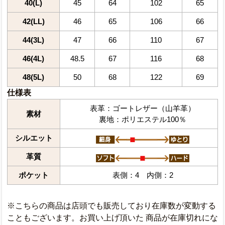
40(L)
45
64
102
65
42(LL)
46
65
106
66
44(3L)
47
66
110
67
46(4L)
48.5
67
116
68
48(5L)
50
68
122
69
仕様表
表革：ゴートレザー（山羊革）
素材
裏地：ポリエステル100％
シルエット
革質
ポケット
表側：4 内側：2
※こちらの商品は店頭でも販売しており在庫数が変動する
こともございます。お買い上げ頂いた 商品が在庫切れにな