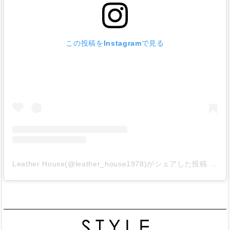
この投稿をInstagramで見る
Leather House(@leather_house1978)がシェアした投稿
-
20