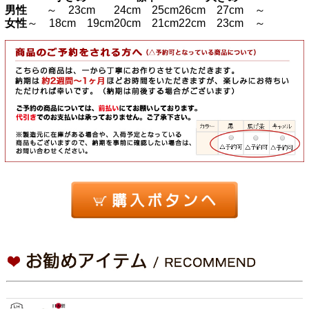
男性
～ 23cm
24cm 25cm
26cm 27cm ～
女性
～ 18cm 19cm
20cm 21cm
22cm 23cm ～