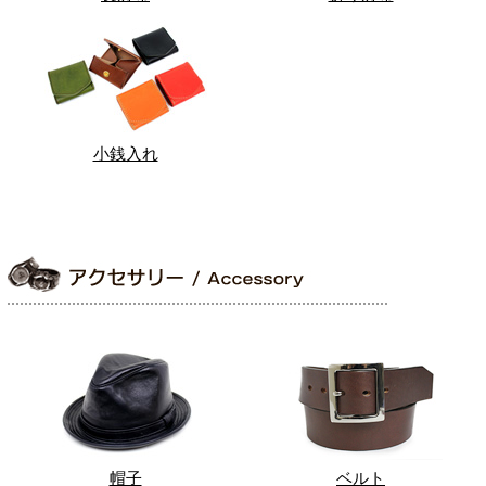
小銭入れ
帽子
ベルト