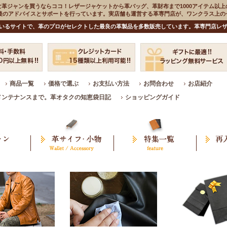
な革ジャンを買うならココ！レザージャケットから革バッグ、革財布まで1000アイテム以上
入後のアドバイスとサポートを行っています。実店舗も運営する革専門店が、ワンクラス上
いるサイトで、革のプロがセレクトした最良の革製品を多数販売しています。革専門店レザ
商品一覧
価格で選ぶ
お支払い方法
お問合わせ
お店紹介
メンテナンスまで。革オタクの知恵袋日記
ショッピングガイド