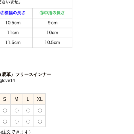
（鹿革）フリースインナー
love14
S
M
L
XL
約注文できます）