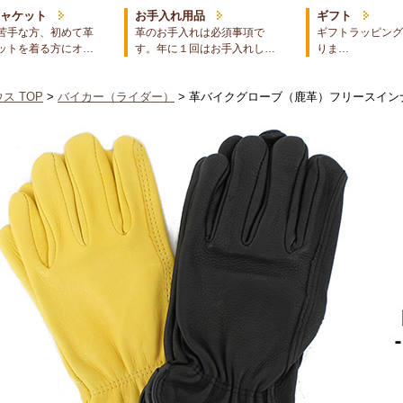
ジャケット
お手入れ用品
ギフト
苦手な方、初めて革
革のお手入れは必須事項で
ギフトラッピング
ットを着る方にオ…
す。年に１回はお手入れし…
りま…
ス TOP
>
バイカー（ライダー）
> 革バイクグローブ（鹿革）フリースイン