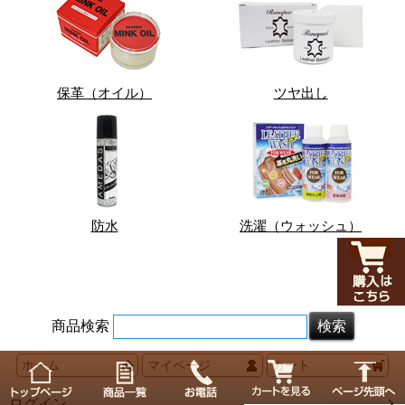
保革（オイル）
ツヤ出し
防水
洗濯（ウォッシュ）
商品検索
ホーム
マイページ
カート
ログイン