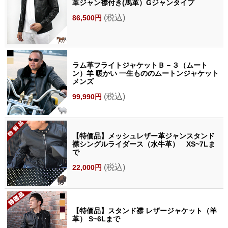
革ジャン襟付き(馬革）Gジャンタイプ
(税込)
86,500円
ラム革フライトジャケットＢ－３（ムート
ン）羊 暖かい 一生もののムートンジャケット
メンズ
(税込)
99,990円
【特価品】メッシュレザー革ジャンスタンド
襟シングルライダース（水牛革） XS~7Lま
で
(税込)
22,000円
【特価品】スタンド襟 レザージャケット（羊
革） S~6Lまで