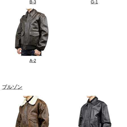
B-3
G-1
A-2
ブルゾン