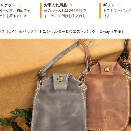
ジャケット
お手入れ用品
ギフト
苦手な方、初めて革
革のお手入れは必須事項で
ギフトラッピング
ットを着る方にオ…
す。年に１回はお手入れし…
りま…
ス TOP
>
革バッグ
> ミニショルダー＆ウエストバッグ ２way（牛革）