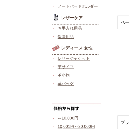
ノートパッドホルダー
レザーケア
ベ
お手入れ用品
保管用品
レディース 女性
レザージャケット
革サイフ
革小物
革バッグ
～10,000円
ブ
10,001円～20,000円