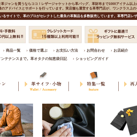
な革ジャンを買うならココ！レザージャケットから革バッグ、革財布まで1000アイテム以上
入後のアドバイスとサポートを行っています。実店舗も運営する革専門店が、ワンクラス上
いるサイトで、革のプロがセレクトした最良の革製品を多数販売しています。革専門店レザ
商品一覧
価格で選ぶ
お支払い方法
お問合わせ
お店紹介
メンテナンスまで。革オタクの知恵袋日記
ショッピングガイド