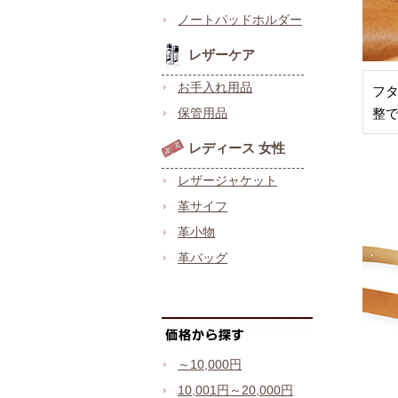
ノートパッドホルダー
レザーケア
お手入れ用品
フ
保管用品
整
レディース 女性
レザージャケット
革サイフ
革小物
革バッグ
～10,000円
10,001円～20,000円