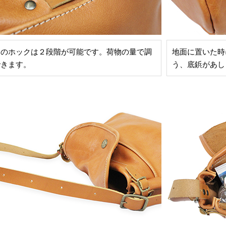
タのホックは２段階が可能です。荷物の量で調
地面に置いた時
できます。
う、底鋲があし