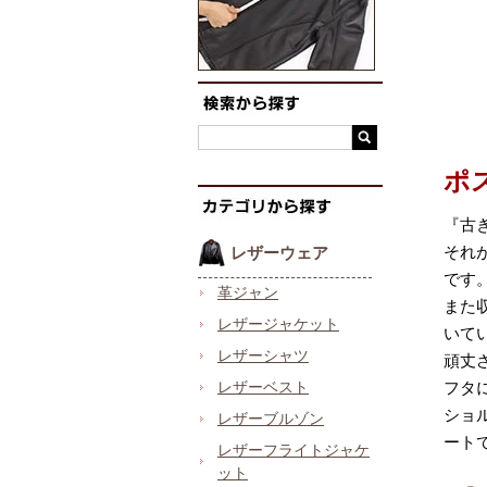
ポ
『古
それ
レザーウェア
です
革ジャン
また
レザージャケット
いて
レザーシャツ
頑丈
レザーベスト
フタ
ショ
レザーブルゾン
ート
レザーフライトジャケ
ット