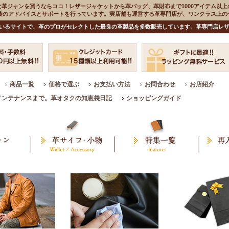
な革ジャンを買うならココ！レザージャケットから革バッグ、革財布まで1000アイテム以上
入後のアドバイスとサポートを行っています。実店舗も運営する革専門店が、ワンクラス上
いるサイトで、革のプロがセレクトした最良の革製品を多数販売しています。革専門店レザ
商品一覧
価格で選ぶ
お支払い方法
お問合わせ
お店紹介
メンテナンスまで。革オタクの知恵袋日記
ショッピングガイド