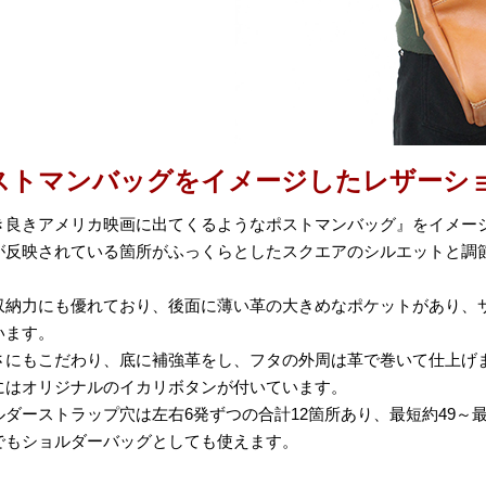
ストマンバッグをイメージしたレザーシ
き良きアメリカ映画に出てくるようなポストマンバッグ』をイメー
が反映されている箇所がふっくらとしたスクエアのシルエットと調
。
収納力にも優れており、後面に薄い革の大きめなポケットがあり、
います。
さにもこだわり、底に補強革をし、フタの外周は革で巻いて仕上げ
にはオリジナルのイカリボタンが付いています。
ルダーストラップ穴は左右6発ずつの合計12箇所あり、最短約49～最
でもショルダーバッグとしても使えます。