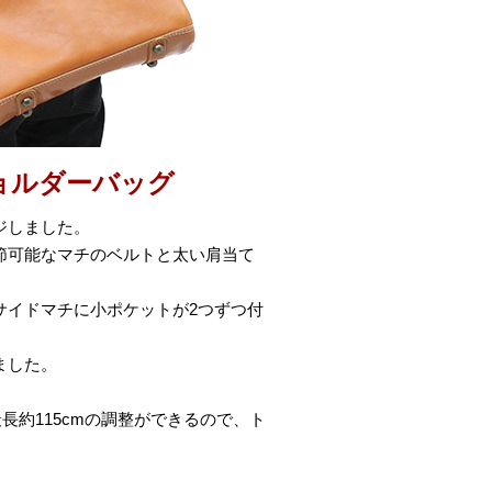
ョルダーバッグ
ジしました。
節可能なマチのベルトと太い肩当て
サイドマチに小ポケットが2つずつ付
ました。
長約115cmの調整ができるので、ト