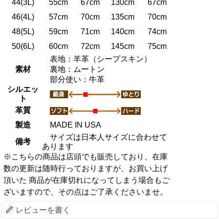
44(3L)
55cm
67cm
130cm
67cm
46(4L)
57cm
70cm
135cm
70cm
48(5L)
59cm
71cm
140cm
74cm
50(6L)
60cm
72cm
145cm
75cm
表地：羊革（シープスキン）
素材
裏地：ムートン
部分使い：牛革
シルエッ
ト
革質
製造
MADE IN USA
サイズは日本人サイズに合わせて
備考
あります
※こちらの商品は店頭でも販売しており、在庫
数の更新は随時行っておりますが、お買い上げ
頂いた 商品が在庫切れになってしまう場合もご
ざいますので、その点はご了承くださいませ。
レビューを書く