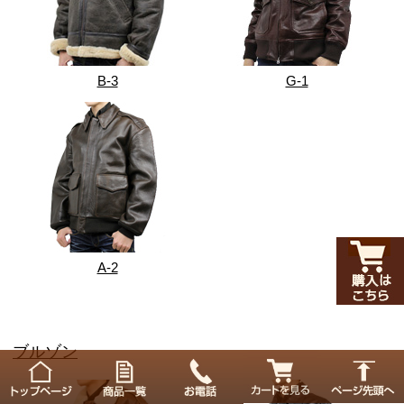
B-3
G-1
A-2
ブルゾン