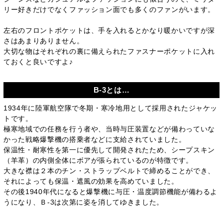
リー好きだけでなくファッション面でも多くのファンがいます。
左右のフロントポケットは、手を入れるとかなり暖かいですが深
さはあまりありません。
大切な物はそれぞれの裏に備えられたファスナーポケットに入れ
ておくと良いですよ♪
B-3とは…
1934年に陸軍航空隊で冬期・寒冷地用として採用されたジャケッ
トです。
極寒地域での任務を行う者や、当時与圧装置などが備わっていな
かった戦略爆撃機の搭乗者などに支給されていました。
保温性・耐寒性を第一に優先して開発されたため、シープスキン
（羊革）の内側全体にボアが張られているのが特徴です。
大きな襟は２本のチン・ストラップベルトで締めることができ、
それによっても保温・遮風の効果を高めていました。
その後1940年代になると爆撃機に与圧・温度調節機能が備わるよ
うになり、Ｂ-3は次第に姿を消してゆきました。