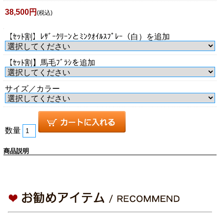
38,500円
(税込)
【ｾｯﾄ割】ﾚｻﾞｰｸﾘｰﾝとﾐﾝｸｵｲﾙｽﾌﾟﾚｰ（白）を追加
【ｾｯﾄ割】馬毛ﾌﾞﾗｼを追加
サイズ／カラー
数量
商品説明