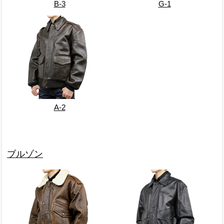
B-3
G-1
A-2
ブルゾン