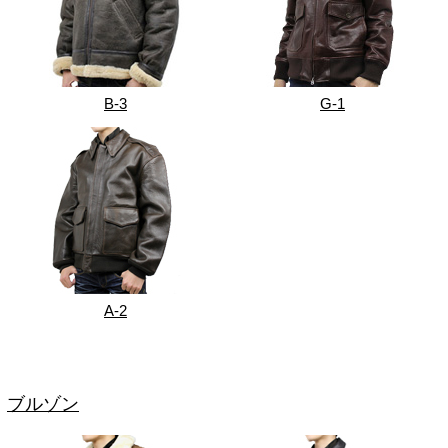
B-3
G-1
A-2
ブルゾン