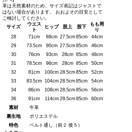
革は天然素材のため、サイズ表記はジャストで
はない場合があります。 おおよその目安として
ご検討してください。
ウエス
もも周
サイズ
ヒップ
股上
股下
ト
り
28
71cm
88cm
27.5cm
85cm
44cm
29
73.5cm
90cm
27.5cm
85cm
46cm
30
76cm
93cm
28cm
85cm
48cm
31
78.5cm
96cm
28cm
85cm
50cm
32
81cm
100cm
28.5cm
85cm
52cm
33
83.5cm
104cm
28.5cm
85cm
54cm
34
86cm
108cm
28.5cm
85cm
56cm
36
91cm
114cm
29.5cm
85cm
60cm
素材
牛革
裏生地
ポリエステル
特色
ベルト通し（前２ 後５）