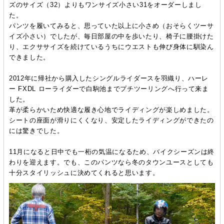
ズのサイズ（32）よりもワンサイズ小さい31をオーダーしまし
た。
パンツを履いてみると、思っていた以上に小さめ（おそらくツーサ
イズ小さい）でしたが、毎日部屋の中を歩いたり、椅子に腰掛けた
り、エクササイズを続けているうちにウエストも伸び身体に馴染ん
できました。
2012年に帰社から購入したシングルライダースを羽織り、ハーレ
ー FXDL ローライダーで白駒池までプチツーリングへ行って来ま
した。
革が柔らかいため快適な履き心地でライディングが楽しめました。
シートの座面が滑りにくくなり、安定したライディングができたの
には驚きでした。
11月になると日中でも一桁の気温になるため、バイクシーズンは終
わりを迎えます。でも、このパンツなら冬のタウンユースとしても
十分スタイリッシュに決めてくれると思います。