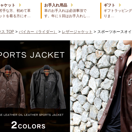
ジャケット
お手入れ用品
ギフト
苦手な方、初めて革
革のお手入れは必須事項で
ギフトラッピング
ットを着る方にオ…
す。年に１回はお手入れし…
りま…
ス TOP
>
バイカー（ライダー）
>
レザージャケット
> スポーツホースオ