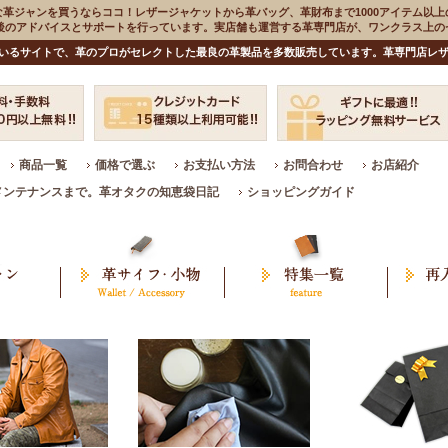
な革ジャンを買うならココ！レザージャケットから革バッグ、革財布まで1000アイテム以上
入後のアドバイスとサポートを行っています。実店舗も運営する革専門店が、ワンクラス上
いるサイトで、革のプロがセレクトした最良の革製品を多数販売しています。革専門店レザ
商品一覧
価格で選ぶ
お支払い方法
お問合わせ
お店紹介
メンテナンスまで。革オタクの知恵袋日記
ショッピングガイド