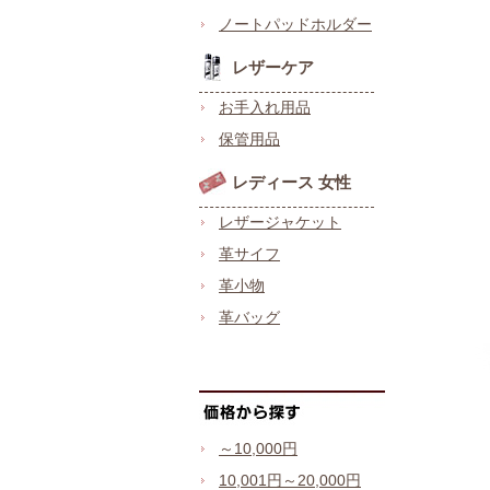
ノートパッドホルダー
レザーケア
お手入れ用品
保管用品
レディース 女性
レザージャケット
革サイフ
革小物
革バッグ
～10,000円
10,001円～20,000円