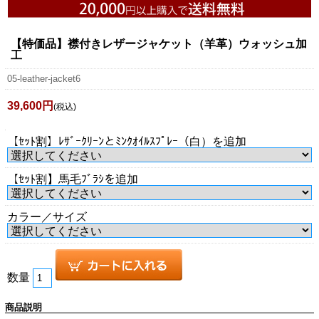
【特価品】襟付きレザージャケット（羊革）ウォッシュ加
工
05-leather-jacket6
39,600円
(税込)
【ｾｯﾄ割】ﾚｻﾞｰｸﾘｰﾝとﾐﾝｸｵｲﾙｽﾌﾟﾚｰ（白）を追加
【ｾｯﾄ割】馬毛ﾌﾞﾗｼを追加
カラー／サイズ
数量
商品説明