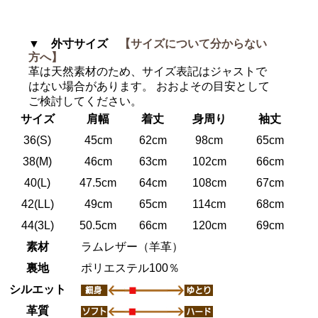
▼ 外寸サイズ
【サイズについて分からない
方へ】
革は天然素材のため、サイズ表記はジャストで
はない場合があります。 おおよその目安として
ご検討してください。
サイズ
肩幅
着丈
身周り
袖丈
36(S)
45cm
62cm
98cm
65cm
38(M)
46cm
63cm
102cm
66cm
40(L)
47.5cm
64cm
108cm
67cm
42(LL)
49cm
65cm
114cm
68cm
44(3L)
50.5cm
66cm
120cm
69cm
素材
ラムレザー（羊革）
裏地
ポリエステル100％
シルエット
革質