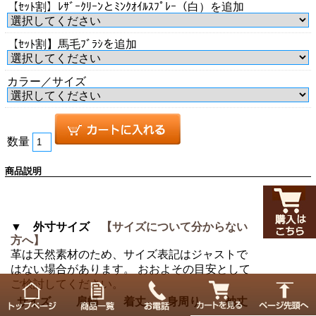
【ｾｯﾄ割】ﾚｻﾞｰｸﾘｰﾝとﾐﾝｸｵｲﾙｽﾌﾟﾚｰ（白）を追加
【ｾｯﾄ割】馬毛ﾌﾞﾗｼを追加
カラー／サイズ
数量
商品説明
▼ 外寸サイズ
【サイズについて分からない
方へ】
革は天然素材のため、サイズ表記はジャストで
はない場合があります。 おおよその目安として
ご検討してください。
サイズ
肩幅
着丈
身周り
袖丈