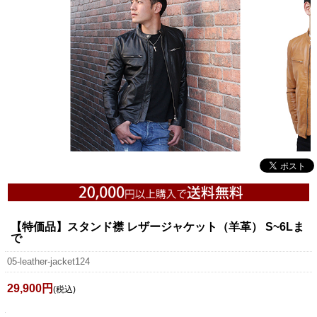
【特価品】スタンド襟 レザージャケット（羊革） S~6Lま
で
05-leather-jacket124
29,900円
(税込)