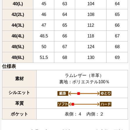
40(L)
45
63
104
64
42(2L)
46
64
108
65
44(3L)
47
65
112
66
46(4L)
48.5
66
118
67
48(5L)
50
67
124
68
48(6L)
51.5
68
130
69
仕様表
ラムレザー（羊革）
素材
裏地：ポリエステル100％
シルエット
革質
ポケット
表側：４ 内側：２