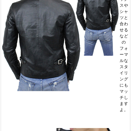
スや
シャ
ツと
合わ
せる
など
の
フォ
ーマ
ルな
スタ
イリ
ング
にも
マッ
チし
ます
よ。