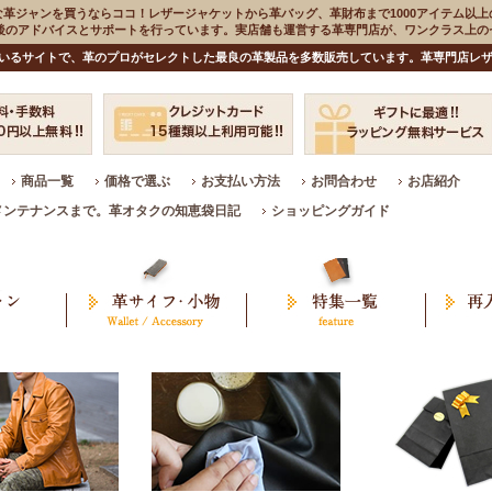
な革ジャンを買うならココ！レザージャケットから革バッグ、革財布まで1000アイテム以上
入後のアドバイスとサポートを行っています。実店舗も運営する革専門店が、ワンクラス上
いるサイトで、革のプロがセレクトした最良の革製品を多数販売しています。革専門店レザ
商品一覧
価格で選ぶ
お支払い方法
お問合わせ
お店紹介
メンテナンスまで。革オタクの知恵袋日記
ショッピングガイド