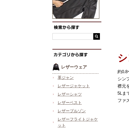
シ
レザーウェア
約0
革ジャン
シン
レザージャケット
襟元
5L
レザーシャツ
ファ
レザーベスト
レザーブルゾン
レザーフライトジャケ
ット