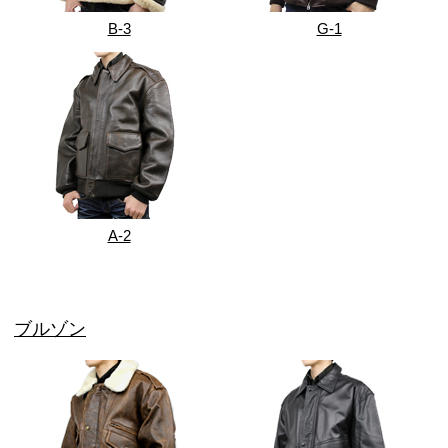
B-3
G-1
A-2
ブルゾン