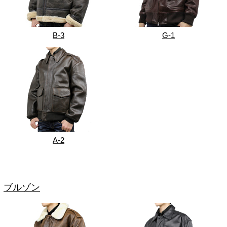
B-3
G-1
A-2
ブルゾン