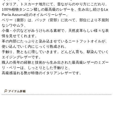
イタリア、トスカーナ地方にて、昔ながらのやり方にこだわり、
100%植物タンニン鞣しの最高級のレザーを、生み出し続けるLa
Perla Azzurra社のオイルベリーレザー。
ベリー（腹部）は、バック（背部）に比べて、部位により不規則
なシワやムラ、
小傷・小穴などがみうけられる素材で、天然皮革らしい様々な表
情を見せてくれます。
革の内部にたっぷりと染み込ませているニートフットオイルが、
使い込んでいく内にじっくり熟成され、
手触り、艶ともに増していきます。どんどん育ち、馴染んでいく
エイジングレザーです。
職人の長年の経験と技術から生み出された最高級レザーのミズー
リ・ベリーは、しっとりとした手触りと、
高級感溢れる艶が特徴のイタリアンレザーです。