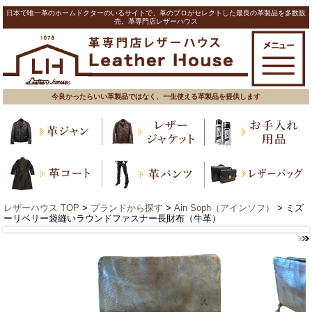
日本で唯一革のホームドクターのいるサイトで、革のプロがセレクトした最良の革製品を多数販
売。革専門店レザーハウス
今良かったらいい革製品ではなく、一生使える革製品を提供します
レザーハウス TOP
>
ブランドから探す
>
Ain Soph（アインソフ）
> ミズ
ーリベリー袋縫いラウンドファスナー長財布（牛革）