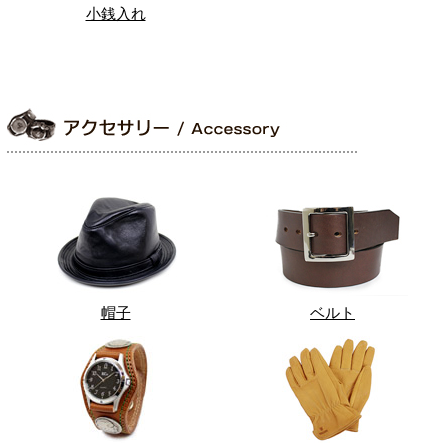
小銭入れ
帽子
ベルト