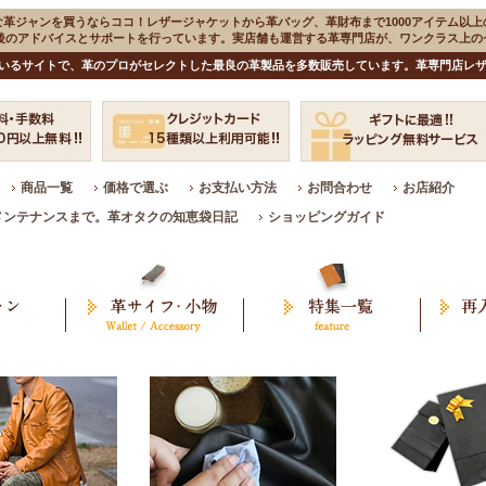
な革ジャンを買うならココ！レザージャケットから革バッグ、革財布まで1000アイテム以上
入後のアドバイスとサポートを行っています。実店舗も運営する革専門店が、ワンクラス上
いるサイトで、革のプロがセレクトした最良の革製品を多数販売しています。革専門店レザ
商品一覧
価格で選ぶ
お支払い方法
お問合わせ
お店紹介
メンテナンスまで。革オタクの知恵袋日記
ショッピングガイド