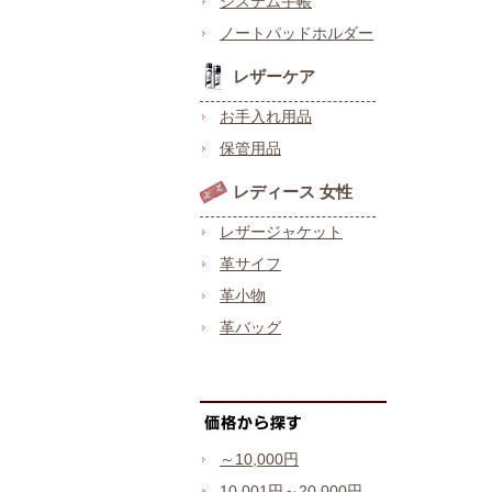
システム手帳
ノートパッドホルダー
レザーケア
お手入れ用品
保管用品
レディース 女性
レザージャケット
革サイフ
革小物
革バッグ
～10,000円
10,001円～20,000円