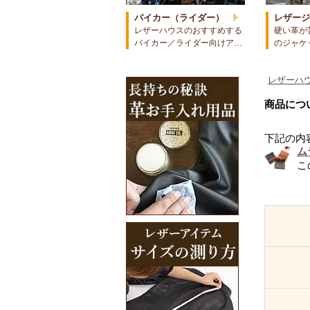
バイカー（ライダー）
レザー
レザーハウスのおすすめする
硬い革が
バイカー／ライダー向けア…
のジャケ
レザーハウ
商品につ
下記の内
ム
こ